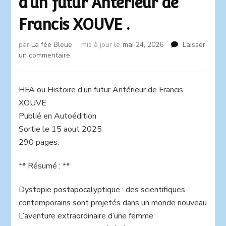
d’un futur Antérieur de
Francis XOUVE .
par
La fée Bleue
mis à jour le
mai 24, 2026
Laisser
sur
un commentaire
042/2026
:
HFA
HFA ou Histoire d’un futur Antérieur de Francis
ou
XOUVE
Histoire
Publié en Autoédition
d’un
Sortie le 15 aout 2025
futur
Antérieur
290 pages.
de
Francis
** Résumé : **
XOUVE
.
Dystopie postapocalyptique : des scientifiques
contemporains sont projetés dans un monde nouveau
L’aventure extraordinaire d’une femme