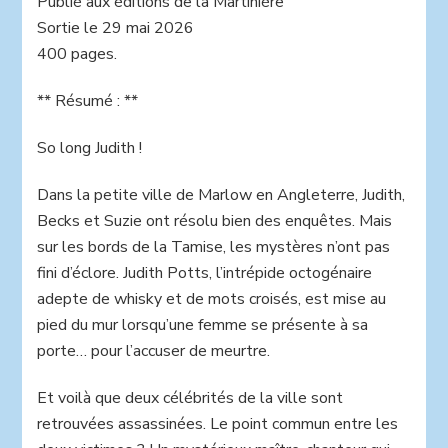
Publié aux éditions de la Martinière
Marlow
Sortie le 29 mai 2026
enquêtent
,
400 pages.
vol
5
** Résumé : **
:
le
So long Judith !
mystère
de
Dans la petite ville de Marlow en Angleterre, Judith,
Judith
Potts
Becks et Suzie ont résolu bien des enquêtes. Mais
de
sur les bords de la Tamise, les mystères n’ont pas
Robert
fini d’éclore. Judith Potts, l’intrépide octogénaire
Thorogood.
adepte de whisky et de mots croisés, est mise au
pied du mur lorsqu’une femme se présente à sa
porte… pour l’accuser de meurtre.
Et voilà que deux célébrités de la ville sont
retrouvées assassinées. Le point commun entre les