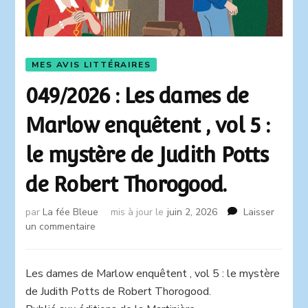
MES AVIS LITTÉRAIRES
049/2026 : Les dames de
Marlow enquêtent , vol 5 :
le mystère de Judith Potts
de Robert Thorogood.
par
La fée Bleue
mis à jour le
juin 2, 2026
Laisser
sur
un commentaire
049/2026
:
Les
Les dames de Marlow enquêtent , vol 5 : le mystère
dames
de Judith Potts de Robert Thorogood.
de